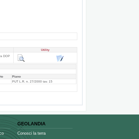
Utility
iva DOP
to
Piano
e
PUT L.R. n. 27/2000 tav. 15
GEOLANDIA
co
Conosci la terra