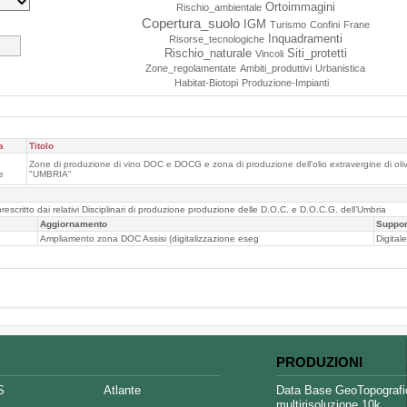
Ortoimmagini
Rischio_ambientale
Copertura_suolo
IGM
Turismo
Confini
Frane
Inquadramenti
Risorse_tecnologiche
Rischio_naturale
Siti_protetti
Vincoli
Zone_regolamentate
Ambiti_produttivi
Urbanistica
Habitat-Biotopi
Produzione-Impianti
a
Titolo
Zone di produzione di vino DOC e DOCG e zona di produzione dell'olio extravergine di ol
he
"UMBRIA"
scritto dai relativi Disciplinari di produzione produzione delle D.O.C. e D.O.C.G. dell’Umbria
e
Aggiornamento
Suppor
Ampliamento zona DOC Assisi (digitalizzazione eseg
Digital
PRODUZIONI
S
Atlante
Data Base GeoTopografi
multirisoluzione 10k