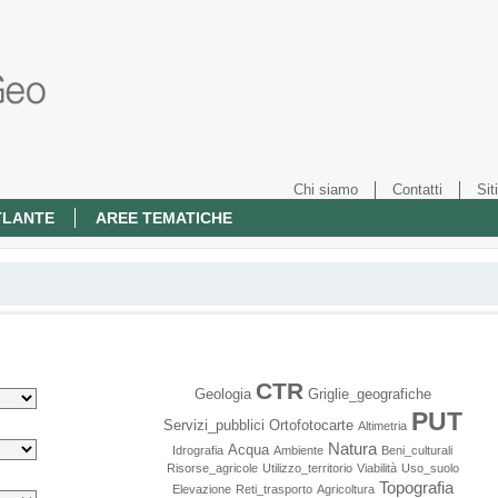
Chi siamo
Contatti
Siti
TLANTE
AREE TEMATICHE
CTR
Geologia
Griglie_geografiche
PUT
Servizi_pubblici
Ortofotocarte
Altimetria
Natura
Acqua
Idrografia
Ambiente
Beni_culturali
Risorse_agricole
Utilizzo_territorio
Viabilità
Uso_suolo
Topografia
Elevazione
Reti_trasporto
Agricoltura