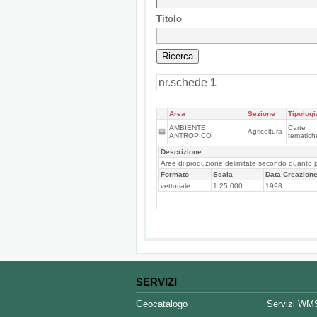
Titolo
nr.schede
1
Area
Sezione
Tipologi
AMBIENTE
Carte
Agricoltura
ANTROPICO
tematic
Descrizione
Aree di produzione delimitate secondo quanto pre
Formato
Scala
Data Creazion
vettoriale
1:25.000
1998
SERVIZI
Geocatalogo
Servizi WM