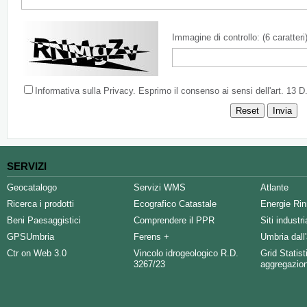
Immagine di controllo: (6 caratteri
Informativa sulla Privacy. Esprimo il consenso ai sensi dell'art. 13 
SERVIZI
Geocatalogo
Servizi WMS
Atlante
Ricerca i prodotti
Ecografico Catastale
Energie Rin
Beni Paesaggistici
Comprendere il PPR
Siti industr
GPSUmbria
Ferens +
Umbria dall'
Ctr on Web 3.0
Vincolo idrogeologico R.D.
Grid Statist
3267/23
aggregazio